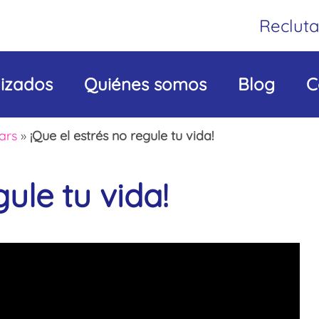
Reclut
lizados
Quiénes somos
Blog
C
ars
»
¡Que el estrés no regule tu vida!
gule tu vida!