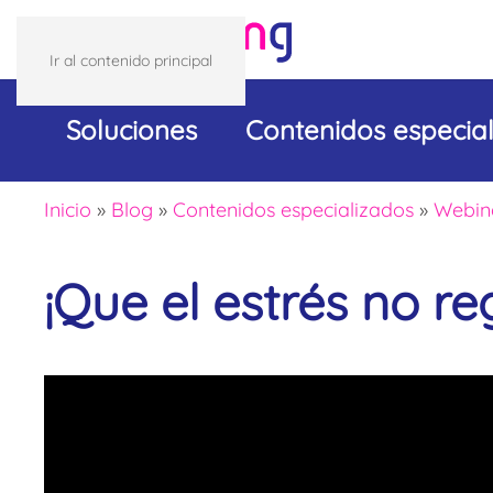
Ir al contenido principal
Soluciones
Contenidos especia
Inicio
»
Blog
»
Contenidos especializados
»
Webin
¡Que el estrés no re