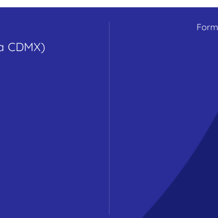
Form
ora CDMX)